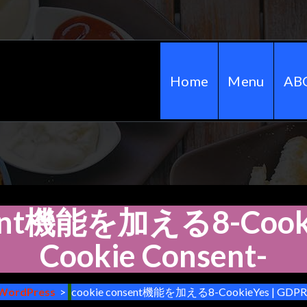
Home
Menu
AB
sent機能を加える8-Cooki
Cookie Consent-
WordPress
>
cookie consent機能を加える8-CookieYes | GDPR C