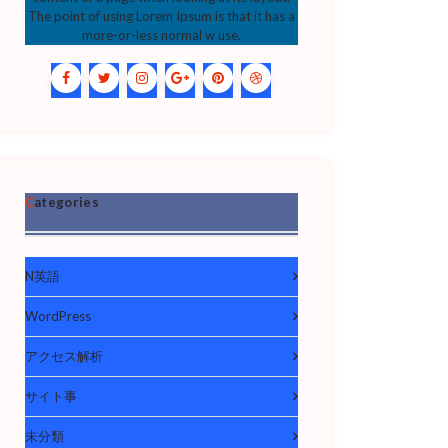
The point of using Lorem Ipsum is that it has a
more-or-less normal w use.
Categories
N英語
WordPress
アクセス解析
サイト事
未分類