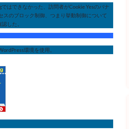
ockingではできなかった、訪問者がCookie Yesのバナ
セスのブロック制御、つまり挙動制御について
確認した。
rdPress環境を使用。