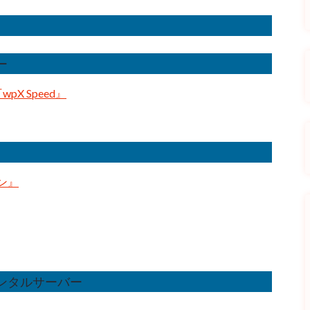
ー
X Speed』
ン』
レンタルサーバー