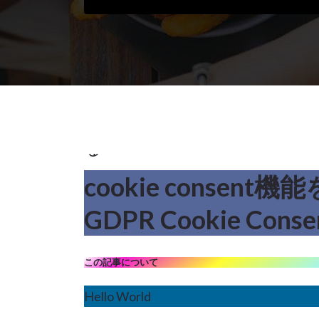
WordPress
,
色々
加
え
る
cookie consent機能
5
GDPR Cookie Conse
7月 2023
この記事について
Hello World