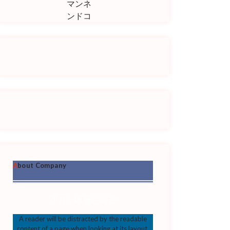
マンネ
ンドコ
About Company
守万年床 禰牟海苔
A reader will be distracted by the readable
content of a page when looking at its layout.