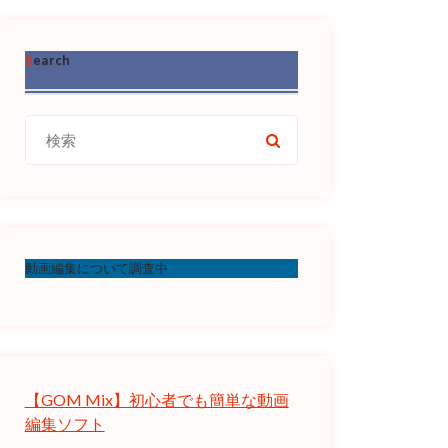
Search
検
索:
動画編集について調査中
【GOM Mix】初心者でも簡単な動画
編集ソフト