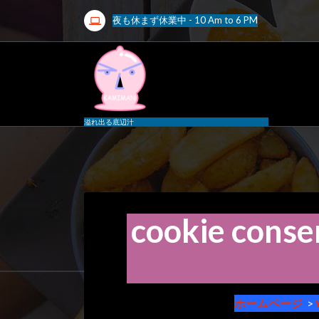
コ
夜も休まず休業中 - 10 Am to 6 PM
ン
テ
ン
ツ
へ
ス
溢れ出る底辺汁
キ
ッ
プ
cookie con
57
月
ホームページ
>
2023