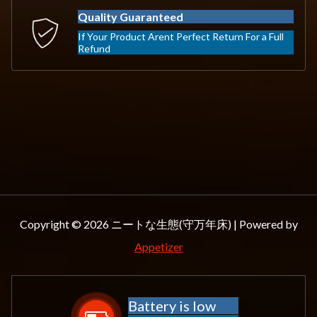
Quality Guaranteed
If Your Product Arent Perfect Return For a Full
Refund
Copyright © 2026 ニートな生態(守万年床) | Powered by
Appetizer
Battery is low