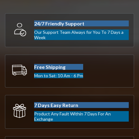
24/7 Friendly Support
Our Support Team Always for You To 7 Days a
Week
Free Shipping
Mon to Sat: 10 Am - 6 Pm
7 Days Easy Return
Product Any Fault Within 7 Days For An
Exchange