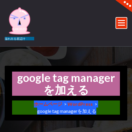
コ
ン
テ
ン
ツ
へ
溢れ出る底辺汁
ス
キ
ッ
プ
google tag manager
を加える
26
月
ホームページ
>
WordPress
>
google tag managerを加える
2023
WordPress
,