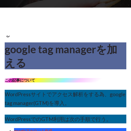
色々
加
え
る
google tag managerを加
2
える
6月 2023
この記事について
WordPressサイトでアクセス解析をする為、google
tag manager(GTM)を導入。
WordPressでのGTM利用は次の手順で行う。
googleアカウント作成