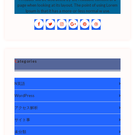
page when looking at its layout. The point of using Lorem
Ipsum is that it has a more-or-less normal w use.
Categories
N英語
WordPress
アクセス解析
サイト事
未分類