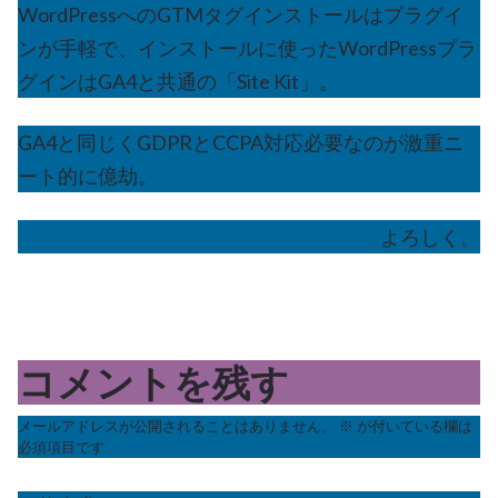
WordPressへのGTMタグインストールはプラグイ
ンが手軽で、インストールに使ったWordPressプラ
グインはGA4と共通の「Site Kit」。
GA4と同じくGDPRとCCPA対応必要なのが激重ニ
ート的に億劫。
よろしく。
コメントを残す
メールアドレスが公開されることはありません。
※
が付いている欄は
必須項目です