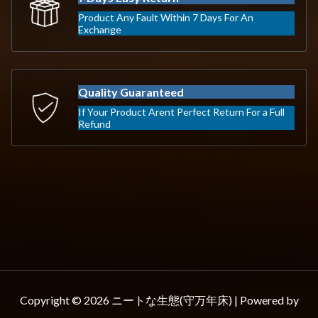
Product Any Fault Within 7 Days For An
Exchange
Quality Guaranteed
If Your Product Arent Perfect Return For a Full
Refund
Copyright © 2026 ニートな生態(守万年床) | Powered by