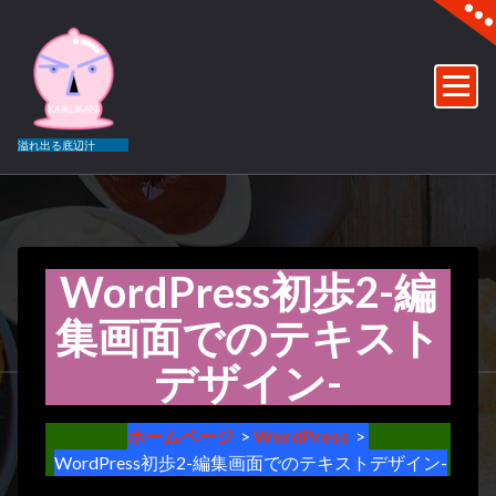
コ
ン
テ
ン
ツ
へ
溢れ出る底辺汁
ス
キ
ッ
プ
WordPress初歩2-編
集画面でのテキスト
デザイン-
185
ホームページ
>
WordPress
>
WordPress初歩2-編集画面でのテキストデザイン-
月