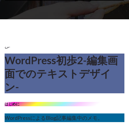
2023
WordPress
,
WordPress
初
歩
WordPress初歩2-編集画
18
面でのテキストデザイ
5月 2023
ン-
はじめに
WordPressによるBlog記事編集中のメモ。