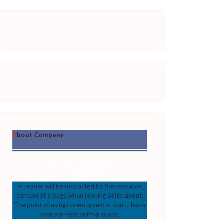
About Company
守万年床 禰牟海苔
A reader will be distracted by the readable
content of a page when looking at its layout.
The point of using Lorem Ipsum is that it has a
more-or-less normal w use.