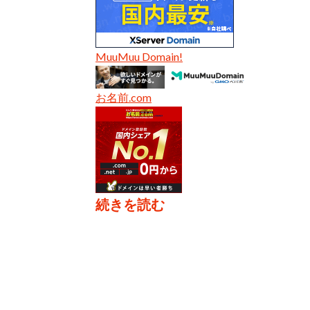
MuuMuu Domain!
お名前.com
続きを読む