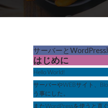
WordPress
,
WordPress
初
歩
15
サーバーとWordPres
はじめに
5月 2023
Hello World!
サーバーやWEBサイト、B
う事にした。
またWordPressを使う