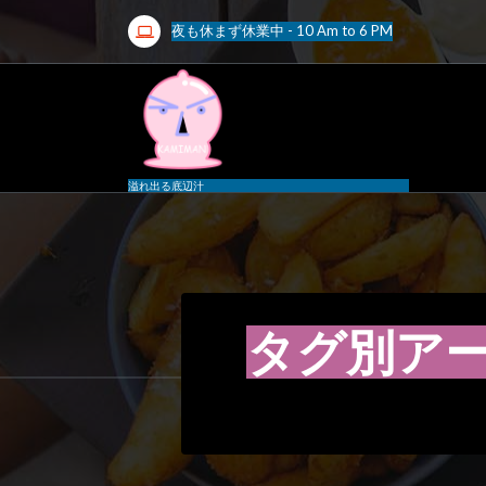
コ
夜も休まず休業中 - 10 Am to 6 PM
ン
テ
ン
ツ
へ
ス
溢れ出る底辺汁
キ
ッ
プ
155
タグ別アー
月
2023