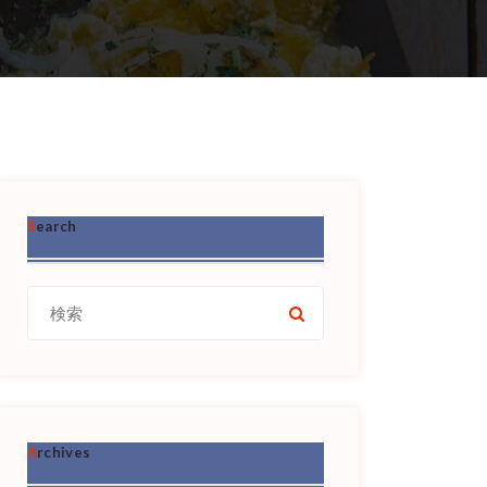
Search
検
索:
Archives